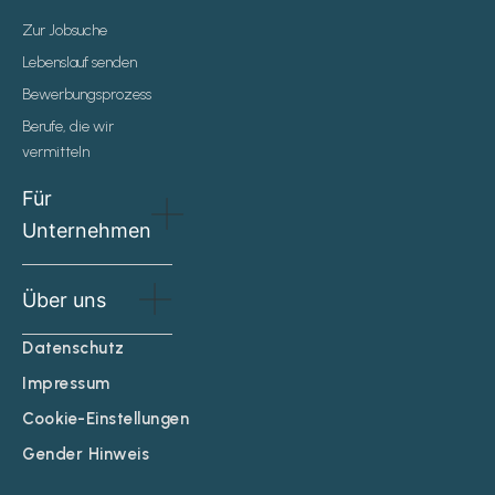
i
o
p
r
n
k
p
a
Zur Jobsuche
-
-
m
i
f
Lebenslauf senden
n
Bewerbungsprozess
Berufe, die wir
vermitteln
Für
Unternehmen
Über uns
Datenschutz
Impressum
Cookie-Einstellungen
Gender Hinweis