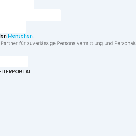
ngsempfang
ate und Bescheinigungen
terportal
den
Menschen.
r Partner für zuverlässige Personalvermittlung und Persona
ertifikate
EITERPORTAL