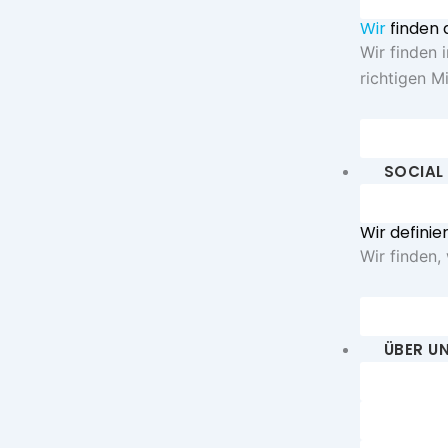
Wir
finden 
Wir finden 
richtigen Mi
Personal
SOCIAL
Recruiti
Wir definie
Wir finden,
Socialme
ÜBER U
Berufe
Kontakt