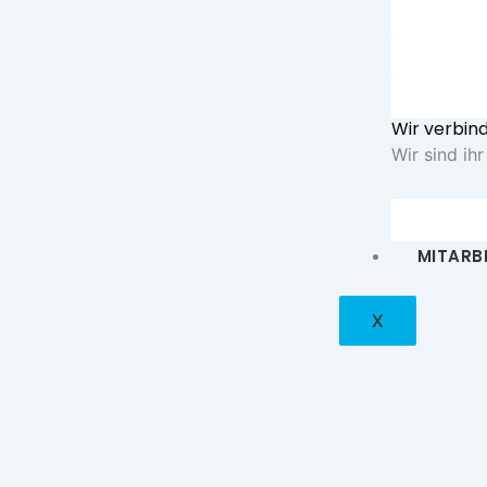
Rechnu
Zertifik
Mitarbei
Wir verbin
Wir sind ih
Unsere Z
MITARB
X