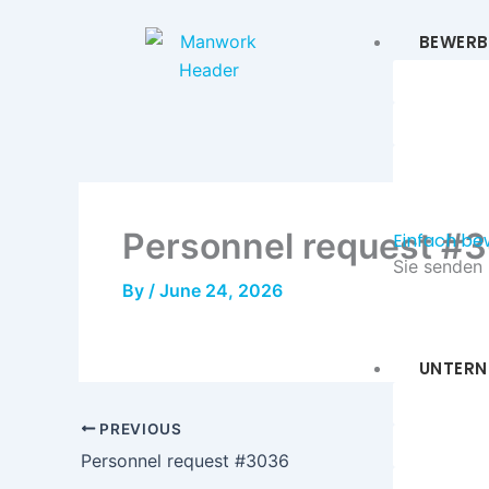
Skip
to
BEWERB
content
Jobbörs
Bewerbu
Lebensl
Lehrstel
Personnel request #
Einfach
be
Sie senden 
By
/
June 24, 2026
Lebensl
UNTERN
Persona
PREVIOUS
Mitarbei
Personnel request #3036
Unsere E