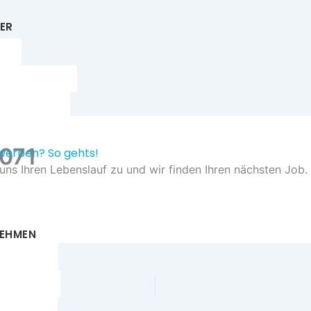
ER
e
ngsprozess
auf senden
le finden
3071
werben
? So gehts!
uns Ihren Lebenslauf zu und wir finden Ihren nächsten Job.
auf hochladen
EHMEN
lanfrage
tersuche
xpertise