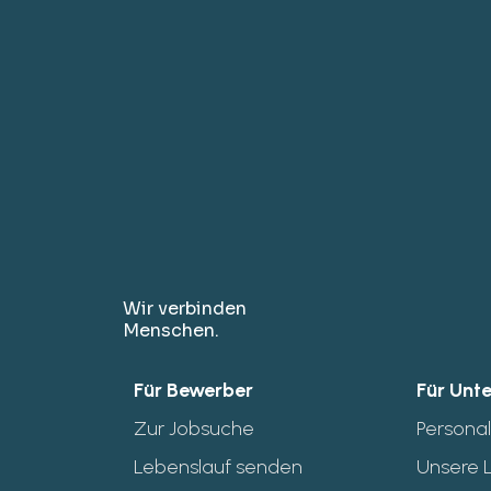
90
%
Weiterempfehl
Karriere & Geha
Unternehmensk
Arbeitsumgebu
Vielfalt
4,4
Rezensionen lese
Wir verbinden
Menschen.
Für Bewerber
Für Unt
Zur Jobsuche
Persona
Lebenslauf senden
Unsere 