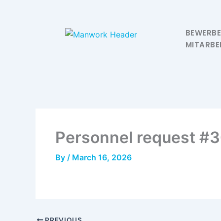
Skip
to
content
BEWERB
MITARBE
Personnel request #
By
/
March 16, 2026
PREVIOUS