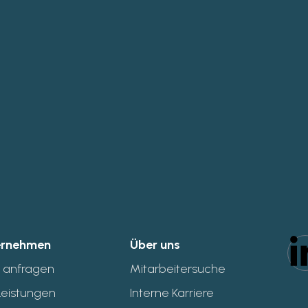
ungen
lt
4,2
ultur
4,3
ng
4,3
n
ernehmen
Über uns
l anfragen
Mitarbeitersuche
Leistungen
Interne Karriere